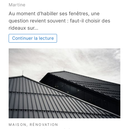
Martine
Au moment d’habiller ses fenêtres, une
question revient souvent : faut-il choisir des
rideaux sur…
Continuer la lecture
MAISON
,
RÉNOVATION