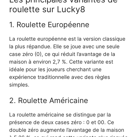
roulette sur Lucky8
1. Roulette Européenne
La roulette européenne est la version classique
la plus répandue. Elle se joue avec une seule
case zéro (0), ce qui réduit l’avantage de la
maison à environ 2,7 %. Cette variante est
idéale pour les joueurs cherchant une
expérience traditionnelle avec des règles
simples.
2. Roulette Américaine
La roulette américaine se distingue par la
présence de deux cases zéro : 0 et 00. Ce
double zéro augmente l’avantage de la maison