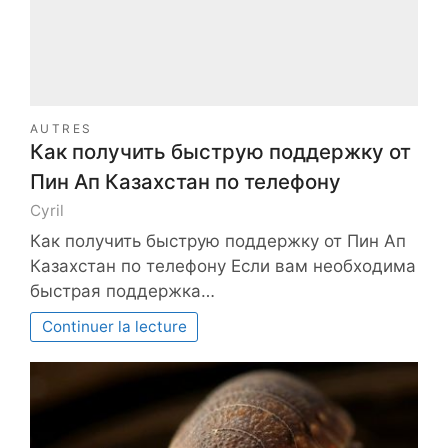
AUTRES
Как получить быструю поддержку от
Пин Ап Казахстан по телефону
Cyril
Как получить быструю поддержку от Пин Ап
Казахстан по телефону Если вам необходима
быстрая поддержка…
Continuer la lecture