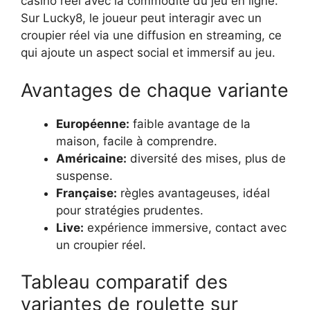
casino réel avec la commodité du jeu en ligne.
Sur Lucky8, le joueur peut interagir avec un
croupier réel via une diffusion en streaming, ce
qui ajoute un aspect social et immersif au jeu.
Avantages de chaque variante
Européenne:
faible avantage de la
maison, facile à comprendre.
Américaine:
diversité des mises, plus de
suspense.
Française:
règles avantageuses, idéal
pour stratégies prudentes.
Live:
expérience immersive, contact avec
un croupier réel.
Tableau comparatif des
variantes de roulette sur