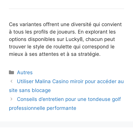
Ces variantes offrent une diversité qui convient
à tous les profils de joueurs. En explorant les
options disponibles sur Lucky8, chacun peut
trouver le style de roulette qui correspond le
mieux à ses attentes et à sa stratégie.
Catégories
Autres
Utiliser Malina Casino miroir pour accéder au
site sans blocage
Conseils d’entretien pour une tondeuse golf
professionnelle performante