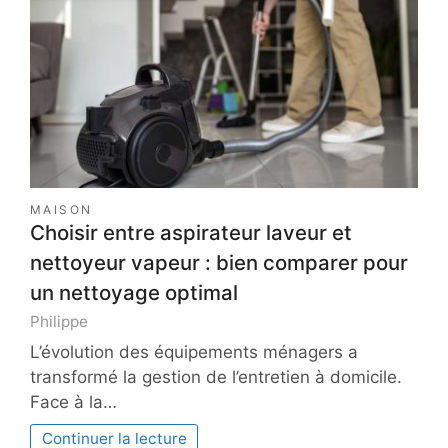
MAISON
Choisir entre aspirateur laveur et
nettoyeur vapeur : bien comparer pour
un nettoyage optimal
Philippe
L’évolution des équipements ménagers a
transformé la gestion de l’entretien à domicile.
Face à la…
Continuer la lecture