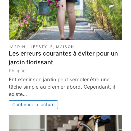
JARDIN
,
LIFESTYLE
,
MAISON
Les erreurs courantes à éviter pour un
jardin florissant
Philippe
Entretenir son jardin peut sembler être une
tâche simple au premier abord. Cependant, il
existe…
Continuer la lecture