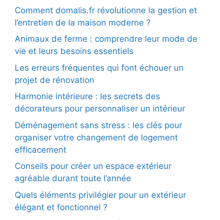
Comment domalis.fr révolutionne la gestion et
l’entretien de la maison moderne ?
Animaux de ferme : comprendre leur mode de
vie et leurs besoins essentiels
Les erreurs fréquentes qui font échouer un
projet de rénovation
Harmonie intérieure : les secrets des
décorateurs pour personnaliser un intérieur
Déménagement sans stress : les clés pour
organiser votre changement de logement
efficacement
Conseils pour créer un espace extérieur
agréable durant toute l’année
Quels éléments privilégier pour un extérieur
élégant et fonctionnel ?