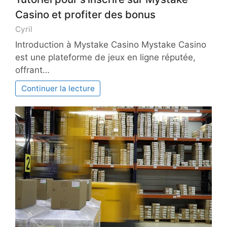
Casino et profiter des bonus
Cyril
Introduction à Mystake Casino Mystake Casino
est une plateforme de jeux en ligne réputée,
offrant…
Continuer la lecture