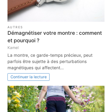
AUTRES
Démagnétiser votre montre : comment
et pourquoi ?
Kamel
La montre, ce garde-temps précieux, peut
parfois être sujette à des perturbations
magnétiques qui affectent…
Continuer la lecture