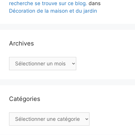
recherche se trouve sur ce blog.
dans
Décoration de la maison et du jardin
Archives
Archives
Catégories
Catégories