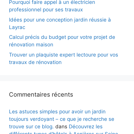
Pourquoi faire appel à un électricien
professionnel pour ses travaux
Idées pour une conception jardin réussie à
Layrac
Calcul précis du budget pour votre projet de
rénovation maison
Trouver un plaquiste expert lectoure pour vos
travaux de rénovation
Commentaires récents
Les astuces simples pour avoir un jardin
toujours verdoyant – ce que je recherche se
trouve sur ce blog.
dans
Découvrez les
différents types d’hôtels à Asnières sur Seine.