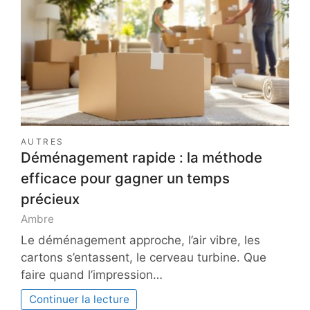
AUTRES
Déménagement rapide : la méthode
efficace pour gagner un temps
précieux
Ambre
Le déménagement approche, l’air vibre, les
cartons s’entassent, le cerveau turbine. Que
faire quand l’impression…
Continuer la lecture