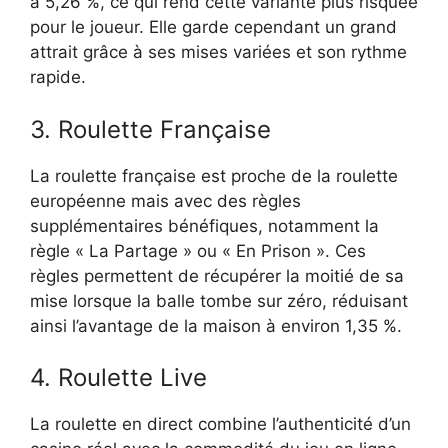
à 5,26 %, ce qui rend cette variante plus risquée
pour le joueur. Elle garde cependant un grand
attrait grâce à ses mises variées et son rythme
rapide.
3. Roulette Française
La roulette française est proche de la roulette
européenne mais avec des règles
supplémentaires bénéfiques, notamment la
règle « La Partage » ou « En Prison ». Ces
règles permettent de récupérer la moitié de sa
mise lorsque la balle tombe sur zéro, réduisant
ainsi l’avantage de la maison à environ 1,35 %.
4. Roulette Live
La roulette en direct combine l’authenticité d’un