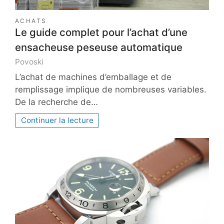
ACHATS
Le guide complet pour l’achat d’une
ensacheuse peseuse automatique
Povoski
L’achat de machines d’emballage et de
remplissage implique de nombreuses variables.
De la recherche de…
Continuer la lecture