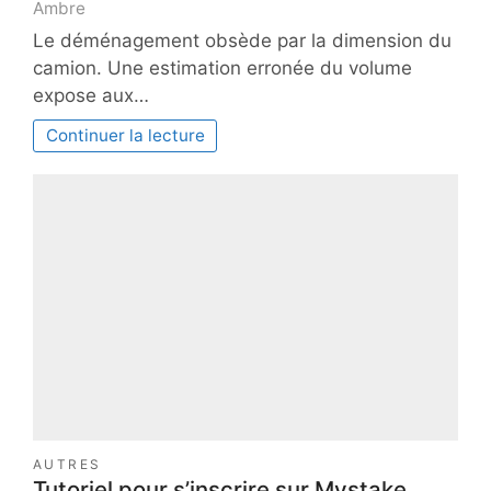
Ambre
Le déménagement obsède par la dimension du
camion. Une estimation erronée du volume
expose aux…
Continuer la lecture
AUTRES
Tutoriel pour s’inscrire sur Mystake