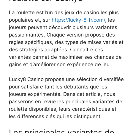
La roulette est l’un des jeux de casino les plus
populaires et, sur
https://lucky-8-fr.com/
, les
joueurs peuvent découvrir plusieurs variantes
passionnantes. Chaque version propose des
règles spécifiques, des types de mises variés et
des stratégies adaptées. Connaître ces
variantes permet de maximiser ses chances de
gains et d’améliorer son expérience de jeu.
Lucky8 Casino propose une sélection diversifiée
pour satisfaire tant les débutants que les
joueurs expérimentés. Dans cet article, nous
passerons en revue les principales variantes de
roulette disponibles, leurs caractéristiques et
les différences clés qui les distinguent.
Les principales variantes de