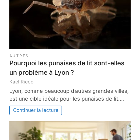
AUTRES
Pourquoi les punaises de lit sont-elles
un problème à Lyon ?
Kael Ricco
Lyon, comme beaucoup d’autres grandes villes,
est une cible idéale pour les punaises de lit.…
Continuer la lecture