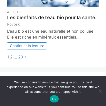
AUTRES
Les bienfaits de l’eau bio pour la santé.
Povoski
L’eau bio est une eau naturelle et non polluée.
Elle est riche en minéraux essentiels…
Continuer la lecture
Page:
Next
1
2
…
20
»
Les nouveautés
We use cookies to ensure that we give you the best
experience on our website. If you continue to use this site we
will assume that you are happy with it.
ACHATS
Ok
Comment fonctionne une agence
immobilière les Issambres