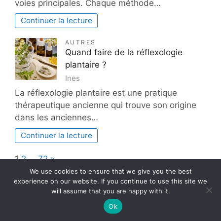
voies principales. Chaque méthode…
Continuer la lecture
AUTRES
Quand faire de la réflexologie
plantaire ?
Ines
La réflexologie plantaire est une pratique
thérapeutique ancienne qui trouve son origine
dans les anciennes…
Continuer la lecture
Page:
Next
1
2
…
72
»
We use cookies to ensure that we give you the best
experience on our website. If you continue to use this site we
will assume that you are happy with it.
Achats
Assurances
Autres
Décorateur
Ok
Electricien
Evènementiel
Jardin
Lifestyle