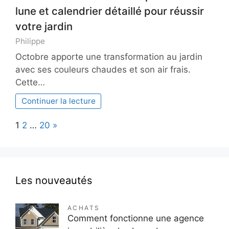
lune et calendrier détaillé pour réussir
votre jardin
Philippe
Octobre apporte une transformation au jardin
avec ses couleurs chaudes et son air frais.
Cette…
Continuer la lecture
Page:
Next
1
2
…
20
»
Les nouveautés
ACHATS
Comment fonctionne une agence